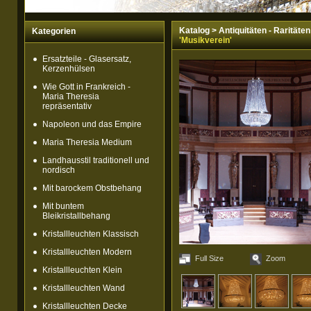
Katalog
>
Antiquitäten - Raritäten
Kategorien
'Musikverein'
Ersatzteile - Glasersatz,
Kerzenhülsen
Wie Gott in Frankreich -
Maria Theresia
repräsentativ
Napoleon und das Empire
Maria Theresia Medium
Landhausstil traditionell und
nordisch
Mit barockem Obstbehang
Mit buntem
Bleikristallbehang
Kristallleuchten Klassisch
Kristallleuchten Modern
Full Size
Zoom
Kristallleuchten Klein
Kristallleuchten Wand
Kristallleuchten Decke