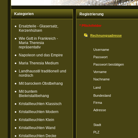
Kategorien
Registrierung
* Pflichtfelder
Ersatzteile - Glasersatz,
Kerzenhülsen
Rechnungsadresse
Wie Gott in Frankreich -
Maria Theresia
repräsentativ
Username
Napoleon und das Empire
Passwort
Maria Theresia Medium
Passwort bestätigen
Landhausstil traditionell und
Vorname
nordisch
Nachname
Mit barockem Obstbehang
Land
Mit buntem
Bleikristallbehang
Bundesland
Firma
Kristallleuchten Klassisch
Adresse
Kristallleuchten Modern
Kristallleuchten Klein
Stadt
Kristallleuchten Wand
PLZ
Kristallleuchten Decke