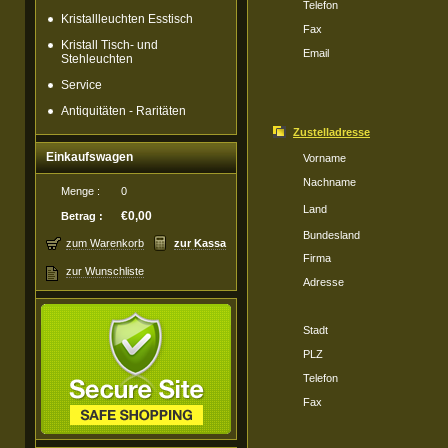
Telefon
Kristallleuchten Esstisch
Fax
Kristall Tisch- und
Email
Stehleuchten
Service
Antiquitäten - Raritäten
Zustelladresse
Einkaufswagen
Vorname
Nachname
Menge :
0
Land
€0,00
Betrag :
Bundesland
zum Warenkorb
zur Kassa
Firma
zur Wunschliste
Adresse
Stadt
PLZ
Telefon
Fax