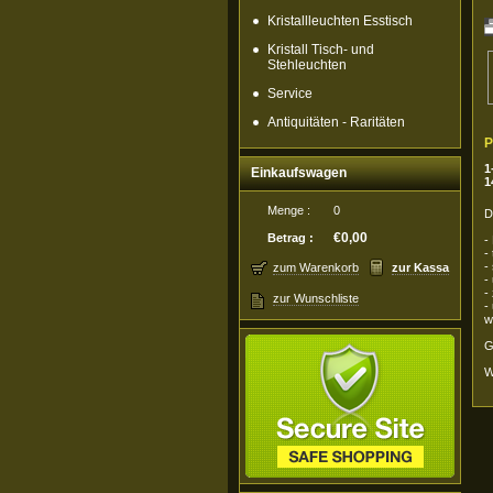
Kristallleuchten Esstisch
Kristall Tisch- und
Stehleuchten
Service
Antiquitäten - Raritäten
P
1
Einkaufswagen
1
Menge :
0
D
€0,00
Betrag :
-
-
-
zum Warenkorb
zur Kassa
-
-
zur Wunschliste
-
w
G
W