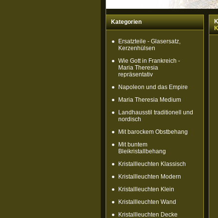
K
Kategorien
K
Ersatzteile - Glasersatz,
Kerzenhülsen
Wie Gott in Frankreich -
Maria Theresia
repräsentativ
Napoleon und das Empire
Maria Theresia Medium
Landhausstil traditionell und
nordisch
Mit barockem Obstbehang
Mit buntem
Bleikristallbehang
Kristallleuchten Klassisch
Kristallleuchten Modern
Kristallleuchten Klein
Kristallleuchten Wand
Kristallleuchten Decke