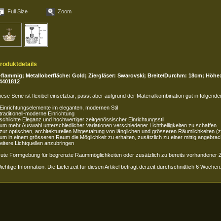
Full Size
Zoom
roduktdetails
-flammig; Metalloberfläche: Gold; Ziergläser: Swarovski; Breite/Durchm: 18cm; Höhe
4401812
iese Serie ist flexibel einsetzbar, passt aber aufgrund der Materialkombination gut in folgend
 Einrichtungselemente im eleganten, modernen Stil
 traditionell-moderne Einrichtung
 schlichte Eleganz und hochwertiger zeitgenössischer Einrichtungsstil
 um mehr Auswahl unterschiedlicher Variationen verschiedener Lichthelligkeiten zu schaffen.
 zur optischen, architekturellen Mitgestaltung von länglichen und grösseren Räumlichkeiten (z
 um in einem grösseren Raum die Möglichkeit zu erhalten, zusätzlich zu einer mittig angebra
eitere Lichtquellen anzubringen
ute Formgebung für begrenzte Raummöglichkeiten oder zusätzlich zu bereits vorhandener Z
ichtige Information: Die Lieferzeit für diesen Artikel beträgt derzeit durchschnittlich 6 Wochen