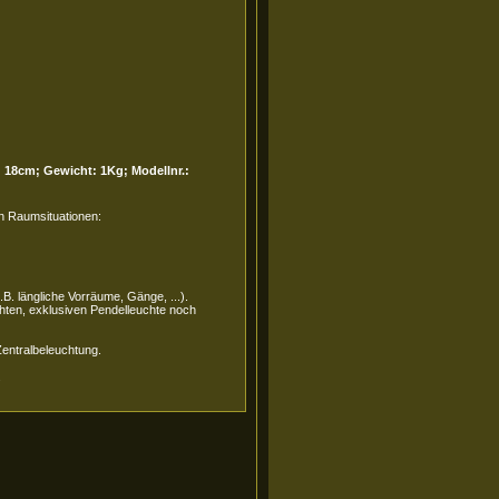
: 18cm; Gewicht: 1Kg; Modellnr.:
en Raumsituationen:
.B. längliche Vorräume, Gänge, ...).
chten, exklusiven Pendelleuchte noch
entralbeleuchtung.
.